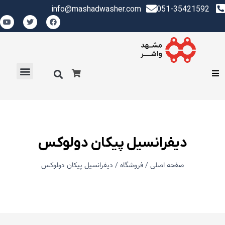
info@mashadwasher.com
051-35421592
ديفرانسيل پيكان دولوكس
صفحه اصلی
/
فروشگاه
/
ديفرانسيل پيكان دولوكس