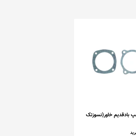
پ بادقدیم خاور(نسوزتک
ید