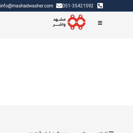
info@mashadwasher.com
051-35421592